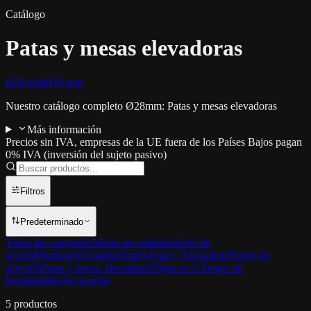
Catálogo
Patas y mesas elevadoras
Ø28 mm
Ø16 mm
Nuestro catálogo completo Ø28mm: Patas y mesas elevadoras
Más información
Precios sin IVA, empresas de la UE fuera de los Países Bajos pagan
0% IVA (inversión del sujeto pasivo)
Filtros
Predeterminado
Todas las categorías
Mesas de soldadura
Sets de
acción
Mordazas
Escuadras
Topes
Topes / Escuadras
Pernos de
sujeción
Patas y mesas elevadoras
Vigas en U
Juegos de
herramientas
Accesorios
5
productos