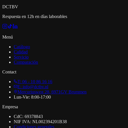
DCT
BV
Respuesta en 12h en días laborables
Menú
Catálogo
Calidad
Servicio
Comparación
Contact
T: 06 - 10 86 16 16
E: info@dctbv.nl
Mercuriusweg 28, 6971GV Brummen
Lun-Vie: 8:00-17:00
Empresa
CdC: 69378843
NIF IVA: NL002394201B38
Condiciones generales