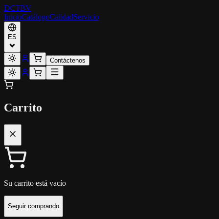
DCT
BV
Inicio
Catálogo
Calidad
Servicio
ES
Contáctenos
Carrito
Su carrito está vacío
Seguir comprando