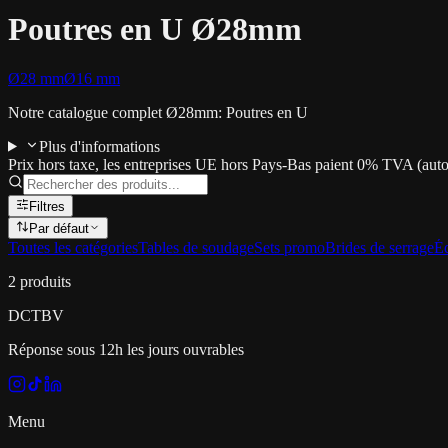
Poutres en U Ø28mm
Ø28 mm
Ø16 mm
Notre catalogue complet Ø28mm: Poutres en U
Plus d'informations
Prix hors taxe, les entreprises UE hors Pays-Bas paient 0% TVA (auto
Filtres
Par défaut
Toutes les catégories
Tables de soudage
Sets promo
Brides de serrage
Éq
2
produits
DCT
BV
Réponse sous 12h les jours ouvrables
Menu