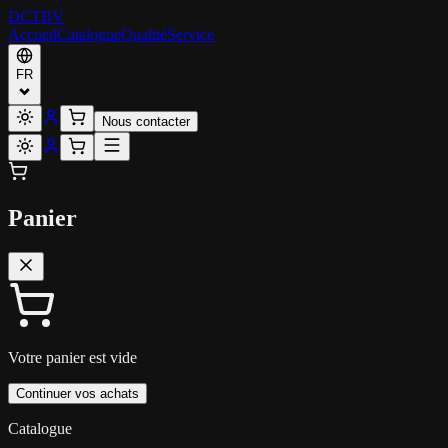
DCT
BV
Accueil
Catalogue
Qualité
Service
FR
Nous contacter
Panier
Votre panier est vide
Continuer vos achats
Catalogue