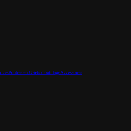
rices
Poutres en U
Sets d'outillage
Accessoires