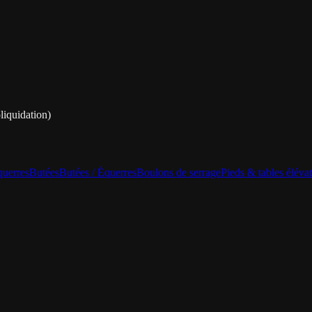
liquidation)
uerres
Butées
Butées / Équerres
Boulons de serrage
Pieds & tables élévat