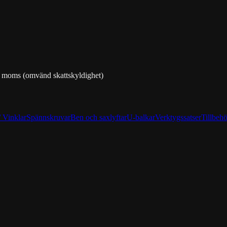
% moms (omvänd skattskyldighet)
 Vinklar
Spännskruvar
Ben och saxlyftar
U-balkar
Verktygssatser
Tillbehö