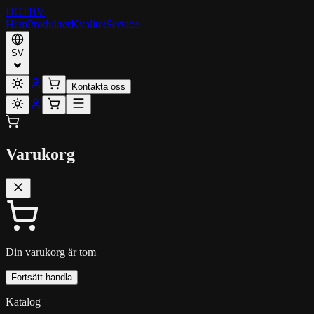
DCT
BV
Hem
Produkter
Kvalitet
Service
SV
Kontakta oss
Varukorg
Din varukorg är tom
Fortsätt handla
Katalog