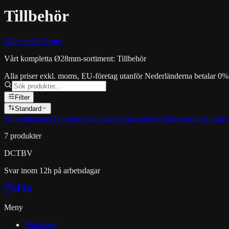
Tillbehör
Ø28 mm
Ø16 mm
Vårt kompletta Ø28mm-sortiment: Tillbehör
Alla priser exkl. moms, EU-företag utanför Nederländerna betalar 0
Filter
Standard
Alla kategorier
Svetsbord
Kampanjset
Spänndon
Vinklar
Anslag
Anslag /
7
produkter
DCT
BV
Svar inom 12h på arbetsdagar
Meny
Produkter