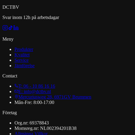
DCT
BV
Svar inom 12h på arbetsdagar
Meny
Produkter
Kvalitet
Service
Jämförelse
Contact
T: 06 - 10 86 16 16
E: info@dctbv.nl
Mercuriusweg 28, 6971GV Brummen
Mån-Fre: 8:00-17:00
Företag
Org.nr: 69378843
Momsreg.nr: NL002394201B38
Allmänna Villkor