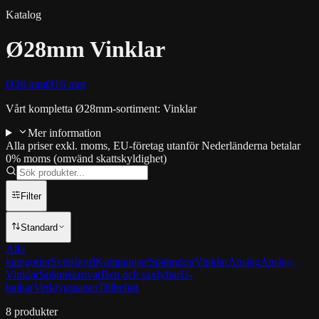
Katalog
Ø28mm Vinklar
Ø28 mm
Ø16 mm
Vårt kompletta Ø28mm-sortiment: Vinklar
Mer information
Alla priser exkl. moms, EU-företag utanför Nederländerna betalar
0% moms (omvänd skattskyldighet)
Filter
Standard
Alla
kategorier
Svetsbord
Kampanjset
Spänndon
Vinklar
Anslag
Anslag /
Vinklar
Spännskruvar
Ben och saxlyftar
U-
balkar
Verktygssatser
Tillbehör
8
produkter