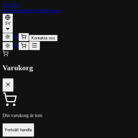
DCT
BV
Hem
Produkter
Kvalitet
Service
SV
Kontakta oss
Varukorg
Din varukorg är tom
Fortsätt handla