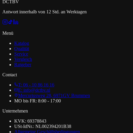
DCT
BV
Antwort innerhalb von 12 Std. an Werktagen
Menü
Katalog
Qualität
Service
Vergleich
Ratgeber
Contact
T: 06 - 10 86 16 16
E: info@dctbv.nl
Mercuriusweg 28, 6971GV Brummen
MO bis FR: 8:00 - 17:00
Unternehmen
KVK: 69378843
USt-IdNr.: NL002394201B38
Allgemeine Geschäftsbedingungen