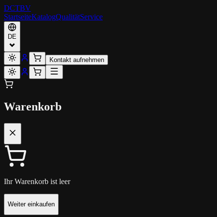
DCT
BV
Startseite
Katalog
Qualität
Service
DE
Kontakt aufnehmen
Warenkorb
Ihr Warenkorb ist leer
Weiter einkaufen