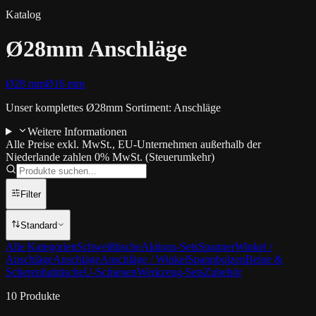
Katalog
Ø28mm Anschläge
Ø28 mm
Ø16 mm
Unser komplettes Ø28mm Sortiment: Anschläge
Weitere Informationen
Alle Preise exkl. MwSt., EU-Unternehmen außerhalb der
Niederlande zahlen 0% MwSt. (Steuerumkehr)
Filter
Standard
Alle Kategorien
Schweißtische
Aktions-Sets
Spanner
Winkel /
Anschläge
Anschläge
Anschläge / Winkel
Spannbolzen
Beine &
Scherenhubtische
U-Schienen
Werkzeug-Sets
Zubehör
10
Produkte