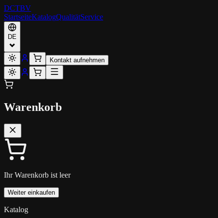
DCT
BV
Startseite
Katalog
Qualität
Service
DE
Kontakt aufnehmen
Warenkorb
Ihr Warenkorb ist leer
Weiter einkaufen
Katalog