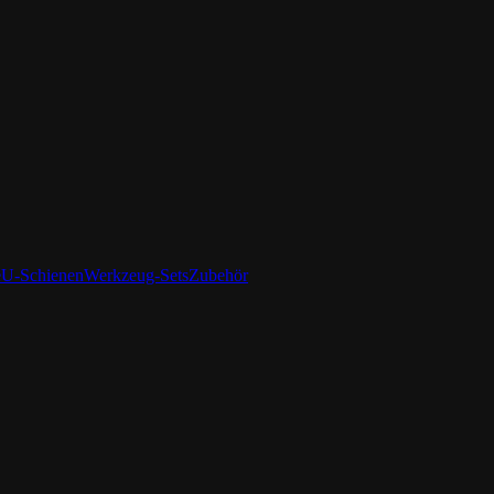
e
U-Schienen
Werkzeug-Sets
Zubehör