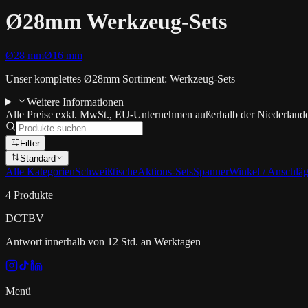
Ø28mm Werkzeug-Sets
Ø28 mm
Ø16 mm
Unser komplettes Ø28mm Sortiment: Werkzeug-Sets
Weitere Informationen
Alle Preise exkl. MwSt., EU-Unternehmen außerhalb der Niederlan
Filter
Standard
Alle Kategorien
Schweißtische
Aktions-Sets
Spanner
Winkel / Anschlä
4
Produkte
DCT
BV
Antwort innerhalb von 12 Std. an Werktagen
Menü