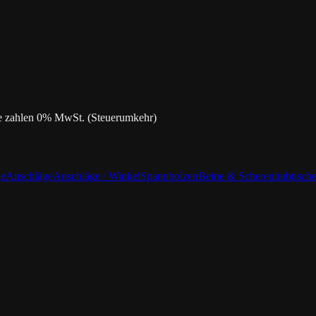
de zahlen 0% MwSt. (Steuerumkehr)
ge
Anschläge
Anschläge / Winkel
Spannbolzen
Beine & Scherenhubtisch