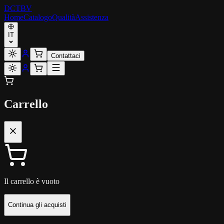
DCT
BV
Home
Catalogo
Qualità
Assistenza
IT
Contattaci
Carrello
Il carrello è vuoto
Continua gli acquisti