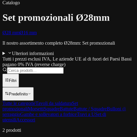
Catalogo
Set promozionali Ø28mm
Ø28 mm
Ø16 mm
Il nostro assortimento completo Ø28mm: Set promozionali
Ulteriori informazioni
Tutti i prezzi esclusi IVA, Le aziende UE al di fuori dei Paesi Bassi
pagano 0% IVA (reverse charge)
Filtri
Predefinito
Tutte le categorie
Tavoli da saldatura
Set
promozionali
Morsetti
Squadre
Battute
Battute / Squadre
Bulloni di
serraggio
Gambe e sollevatori a forbice
Travi a U
Set di
utensili
Accessori
2
prodotti