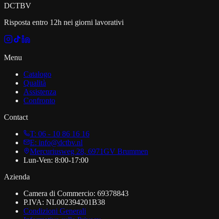
DCT
BV
Risposta entro 12h nei giorni lavorativi
Menu
Catalogo
Qualità
Assistenza
Confronto
Contact
T: 06 - 10 86 16 16
E: info@dctbv.nl
Mercuriusweg 28, 6971GV Brummen
Lun-Ven: 8:00-17:00
Azienda
Camera di Commercio: 69378843
P.IVA: NL002394201B38
Condizioni Generali