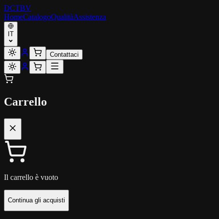
DCT
BV
Home
Catalogo
Qualità
Assistenza
IT
Contattaci
Carrello
Il carrello è vuoto
Continua gli acquisti