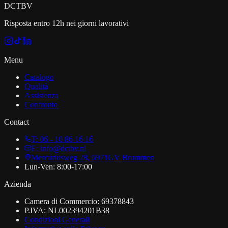
DCT
BV
Risposta entro 12h nei giorni lavorativi
Menu
Catalogo
Qualità
Assistenza
Confronto
Contact
T: 06 - 10 86 16 16
E: info@dctbv.nl
Mercuriusweg 28, 6971GV Brummen
Lun-Ven: 8:00-17:00
Azienda
Camera di Commercio: 69378843
P.IVA: NL002394201B38
Condizioni Generali