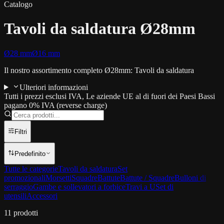
Catalogo
Tavoli da saldatura Ø28mm
Ø28 mm
Ø16 mm
Il nostro assortimento completo Ø28mm: Tavoli da saldatura
Ulteriori informazioni
Tutti i prezzi esclusi IVA, Le aziende UE al di fuori dei Paesi Bassi
pagano 0% IVA (reverse charge)
Filtri
Predefinito
Tutte le categorie
Tavoli da saldatura
Set
promozionali
Morsetti
Squadre
Battute
Battute / Squadre
Bulloni di
serraggio
Gambe e sollevatori a forbice
Travi a U
Set di
utensili
Accessori
11
prodotti