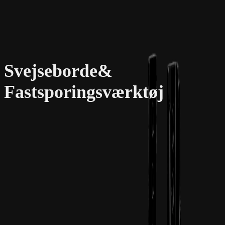
Svejseborde
&
Fastsporingsværktøj
0%
Omvendt betalingspligt (EU)
<12u
Svartid
EU
Levering