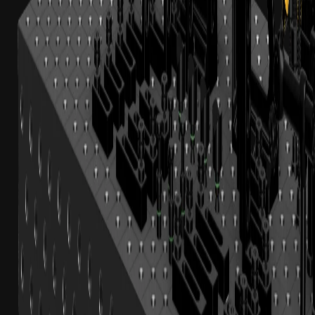
Hurtigklemmer og rørspændere til alle anvendelser
fra
€
29
ekskl. moms
Kategori
Vinkler
Robuste nitrerede vinkler til 90°-positionering
fra
€
114
ekskl. moms
Kategori
Anslag
Anslagslister, universalanslag og hjørnestykker
fra
€
11
ekskl. moms
Kategori
Spændbolte
Spændbolte og koblingsbolte til sikring af
fixturelementer