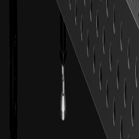
Svejseborde
Professionelle 3D-svejseborde fra Ø28mm-systemet
fra
€
1.800
ekskl. moms
Kategori
Klemmer
Hurtigklemmer og rørspændere til alle anvendelser
fra
€
29
ekskl. moms
Kategori
Vinkler
Robuste nitrerede vinkler til 90°-positionering
fra
€
114
ekskl. moms
Kategori
Anslag
Anslagslister, universalanslag og hjørnestykker