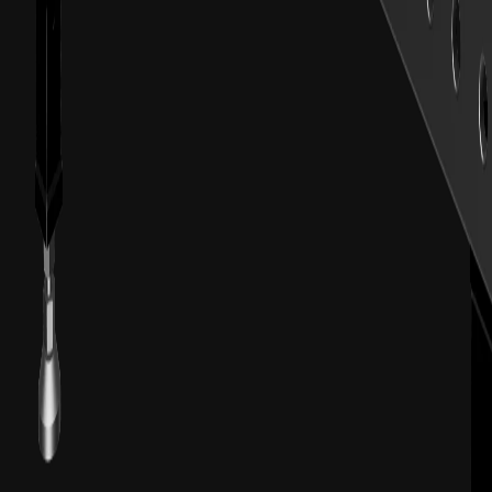
fra
€
11
ekskl. moms
Kategori
Spændbolte
Spændbolte og koblingsbolte til sikring af fixturelementer
fra
€
11
ekskl. moms
Kategori
home.cat_tool_sets
home.cat_tool_sets_desc
fra
€
1.420
ekskl. moms
Kategori
home.cat_u_beams
home.cat_u_beams_desc
fra
€
480
ekskl. moms
Kategori