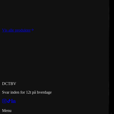
home.cat_legs
home.cat_legs_desc
fra
€
47
ekskl. moms
Vis alle produkter
DCT
BV
Svar inden for 12t på hverdage
Menu