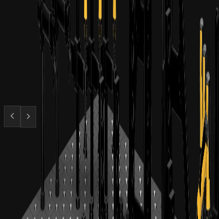
produktsortiment
Kategori
Svejseborde
Professionelle 3D-svejseborde fra Ø28mm-systemet
fra
€
1.800
ekskl. moms
Kategori
Klemmer