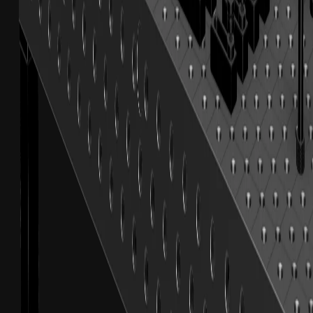
fra
€
11
ekskl. moms
Kategori
home.cat_tool_sets
home.cat_tool_sets_desc
fra
€
1.420
ekskl. moms
Kategori
home.cat_u_beams
home.cat_u_beams_desc
fra
€
480
ekskl. moms
Kategori
home.cat_legs
home.cat_legs_desc
fra
€
47
ekskl. moms
Kategori