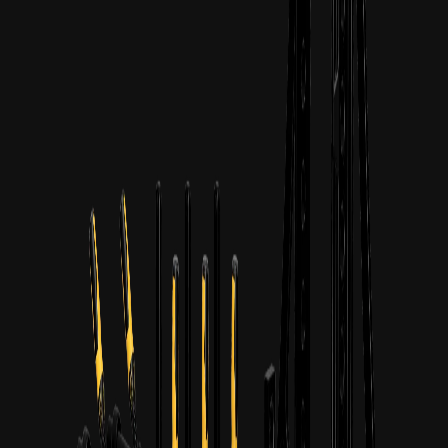
3+
År i drift
500+
Kunder
10+
Lande