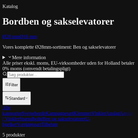
Katalog
Bordben og sakselevatorer
Ø28 mm
Ø16 mm
Vores komplette Ø28mm-sortiment: Ben og sakselevatorer
Mere information
Alle priser ekskl. moms, EU-virksomheder uden for Holland betaler
0% moms (omvendt betalingspligt)
Filter
Standard
Alle
kategorier
Svejseborde
Kampagnesæt
Klemmer
Vinkler
Anslag
Anslag
/ Vinkler
Spændbolte
Ben og sakselevatorer
U-
bjælker
Værktøjssæt
Tilbehør
5
produkter