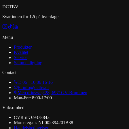
DCT
BV
Svar inden for 12t på hverdage
Menu
Produkter
Kvalitet
Service
Sammenligning
Contact
T: 06 - 10 86 16 16
E: info@dctbv.nl
Mercuriusweg 28, 6971GV Brummen
Man-Fre: 8:00-17:00
Virksomhed
CVR-nr: 69378843
Momsreg.nr: NL002394201B38
Handelsbetingelser