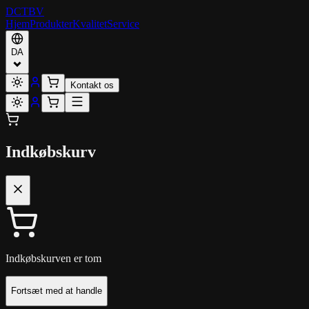
DCT
BV
Hjem
Produkter
Kvalitet
Service
DA
Kontakt os
Indkøbskurv
Indkøbskurven er tom
Fortsæt med at handle