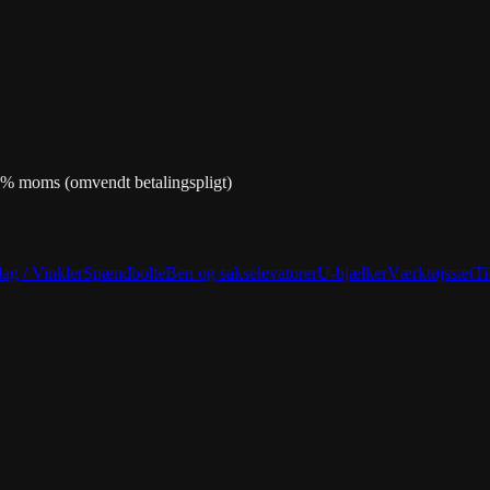
0% moms (omvendt betalingspligt)
ag / Vinkler
Spændbolte
Ben og sakselevatorer
U-bjælker
Værktøjssæt
Ti