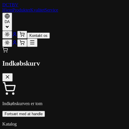
DCT
BV
Hjem
Produkter
Kvalitet
Service
DA
Kontakt os
Indkøbskurv
Indkøbskurven er tom
Fortsæt med at handle
Katalog