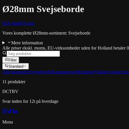
Ø28mm Svejseborde
Ø28 mm
Ø16 mm
Vores komplette Ø28mm-sortiment: Svejseborde
Mere information
Alle priser ekskl. moms, EU-virksomheder uden for Holland betaler 
Filter
Standard
Alle kategorier
Svejseborde
Kampagnesæt
Klemmer
Vinkler
Anslag
Ansl
11
produkter
DCT
BV
Svar inden for 12t på hverdage
Menu