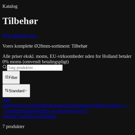
Katalog
Tilbehør
Ø28 mm
Ø16 mm
Vores komplette Ø28mm-sortiment: Tilbehør
Alle priser ekskl. moms, EU-virksomheder uden for Holland betaler
0% moms (omvendt betalingspligt)
Filter
Standard
Alle
kategorier
Svejseborde
Kampagnesæt
Klemmer
Vinkler
Anslag
Anslag
/ Vinkler
Spændbolte
Ben og sakselevatorer
U-
bjælker
Værktøjssæt
Tilbehør
7
produkter