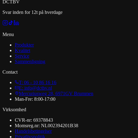
DCT
BV
Svar inden for 12t på hverdage
Menu
Produkter
Kvalitet
Service
Sammenligning
Contact
T: 06 - 10 86 16 16
E: info@dctbv.nl
Mercuriusweg 28, 6971GV Brummen
Man-Fre: 8:00-17:00
Virksomhed
CVR-nr: 69378843
Momsreg.nr: NL002394201B38
Handelsbetingelser
Privatlivspolitik