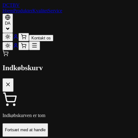
DCT
BV
Hjem
Produkter
Kvalitet
Service
DA
Kontakt os
Indkøbskurv
Indkøbskurven er tom
Fortsæt med at handle